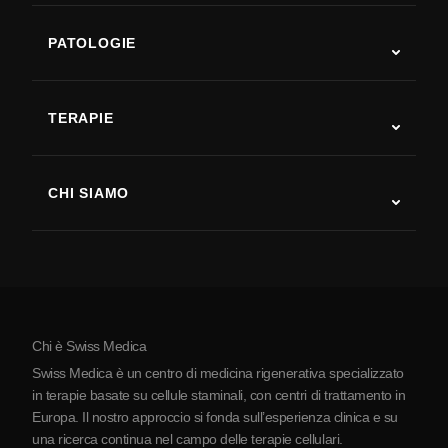
PATOLOGIE
Autismo
SLA
TERAPIE
Recupero post-ictus
Studi sulla terapia con cellule staminali
Sclerosi multipla
Terapia con cellule staminali
CHI SIAMO
Malattia di Parkinson
Procedura di trattamento con cellule staminali
Chi siamo
Artrite
Costo della terapia con cellule staminali
Testimonianze
Vedi tutte le patologie
Miti sulle cellule staminali
Prezzi
Protocollo
Chi è Swiss Medica
La Serbia
Swiss Medica è un centro di medicina rigenerativa specializzato
Blog
in terapie basate su cellule staminali, con centri di trattamento in
Europa. Il nostro approccio si fonda sull’esperienza clinica e su
Partnership
una ricerca continua nel campo delle terapie cellulari.