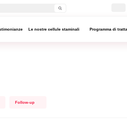
stimonianze
Le nostre cellule staminali
Programma di trat
Follow-up