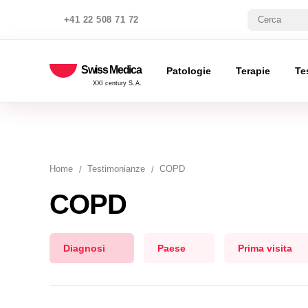
+41 22 508 71 72
Swiss Medica
Patologie
Terapie
Te
XXI century S.A.
Home
Testimonianze
COPD
COPD
Diagnosi
Paese
Prima visita