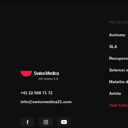
PATOLO
Autismo
SLA
Recupero
Sclerosi 
Swiss Medica
XXI century S.A.
Malattia 
+41 22 508 71 72
Artrite
info@swissmedica21.com
Vedi tutte