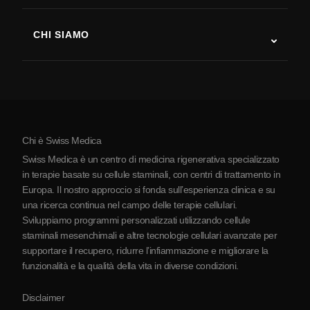
Sclerosi multipla
Terapia con cellule staminali
CHI SIAMO
Malattia di Parkinson
Procedura di trattamento con cellule staminali
Chi siamo
Artrite
Costo della terapia con cellule staminali
Testimonianze
Vedi tutte le patologie
Miti sulle cellule staminali
Prezzi
Protocollo
Chi è Swiss Medica
La Serbia
Swiss Medica è un centro di medicina rigenerativa specializzato
Blog
in terapie basate su cellule staminali, con centri di trattamento in
Europa. Il nostro approccio si fonda sull’esperienza clinica e su
Partnership
una ricerca continua nel campo delle terapie cellulari.
Contatti
Sviluppiamo programmi personalizzati utilizzando cellule
staminali mesenchimali e altre tecnologie cellulari avanzate per
supportare il recupero, ridurre l’infiammazione e migliorare la
funzionalità e la qualità della vita in diverse condizioni.
Disclaimer