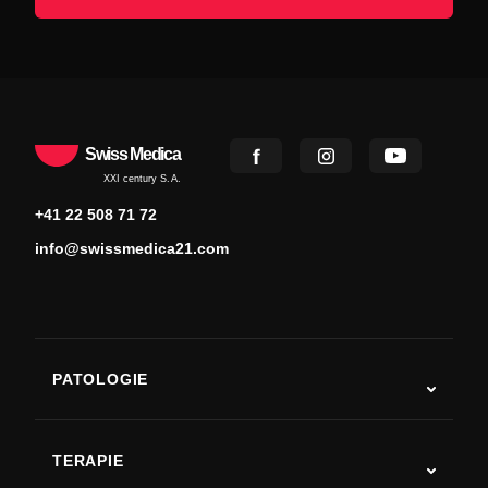
Swiss Medica
XXI century S.A.
+41 22 508 71 72
info@swissmedica21.com
PATOLOGIE
Autismo
SLA
TERAPIE
Recupero post-ictus
Studi sulla terapia con cellule staminali