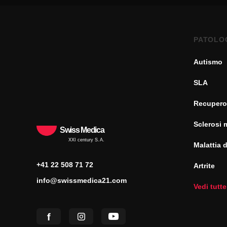
PATOLO
Autismo
SLA
Recupero
Sclerosi 
Swiss Medica
XXI century S.A.
Malattia 
+41 22 508 71 72
Artrite
info@swissmedica21.com
Vedi tutte