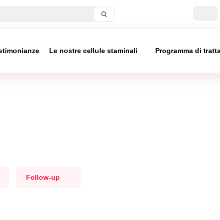
stimonianze
Le nostre cellule staminali
Programma di trat
Follow-up