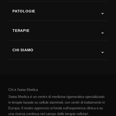
PATOLOGIE
Autismo
SLA
TERAPIE
Recupero post-ictus
Studi sulla terapia con cellule staminali
Sclerosi multipla
Terapia con cellule staminali
CHI SIAMO
Malattia di Parkinson
Procedura di trattamento con cellule staminali
Chi siamo
Artrite
Costo della terapia con cellule staminali
Testimonianze
Vedi tutte le patologie
Miti sulle cellule staminali
Prezzi
Protocollo
Chi è Swiss Medica
La Serbia
Swiss Medica è un centro di medicina rigenerativa specializzato
Blog
in terapie basate su cellule staminali, con centri di trattamento in
Europa. Il nostro approccio si fonda sull’esperienza clinica e su
Partnership
una ricerca continua nel campo delle terapie cellulari.