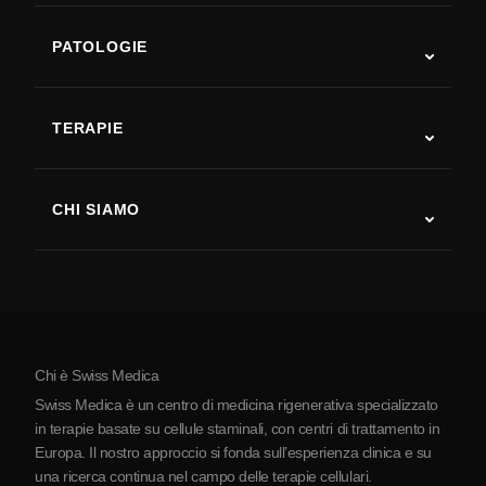
PATOLOGIE
Autismo
SLA
TERAPIE
Recupero post-ictus
Studi sulla terapia con cellule staminali
Sclerosi multipla
Terapia con cellule staminali
CHI SIAMO
Malattia di Parkinson
Procedura di trattamento con cellule staminali
Chi siamo
Artrite
Costo della terapia con cellule staminali
Testimonianze
Vedi tutte le patologie
Miti sulle cellule staminali
Prezzi
Protocollo
Chi è Swiss Medica
La Serbia
Swiss Medica è un centro di medicina rigenerativa specializzato
Blog
in terapie basate su cellule staminali, con centri di trattamento in
Europa. Il nostro approccio si fonda sull’esperienza clinica e su
Partnership
una ricerca continua nel campo delle terapie cellulari.