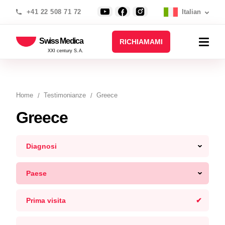
+41 22 508 71 72
Italian
Swiss Medica
RICHIAMAMI
XXI century S.A.
Home
Testimonianze
Greece
Greece
Diagnosi
Paese
Prima visita